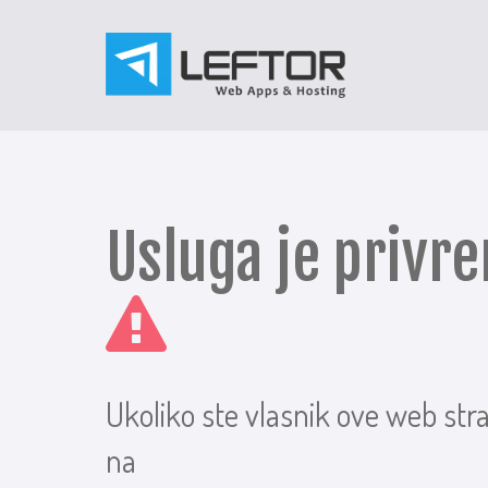
Usluga je priv
Ukoliko ste vlasnik ove web str
na