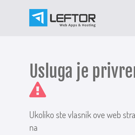
Usluga je priv
Ukoliko ste vlasnik ove web str
na