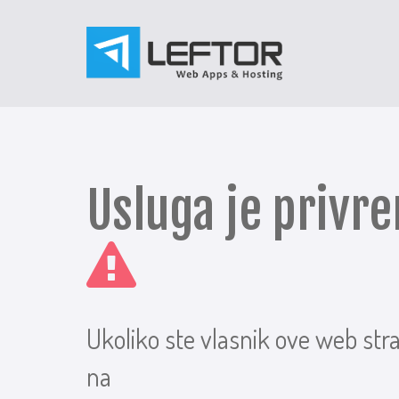
Usluga je priv
Ukoliko ste vlasnik ove web str
na