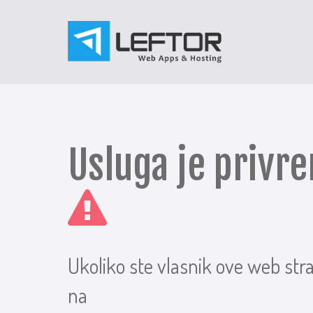
Usluga je priv
Ukoliko ste vlasnik ove web str
na