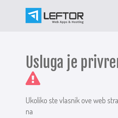
Usluga je priv
Ukoliko ste vlasnik ove web str
na