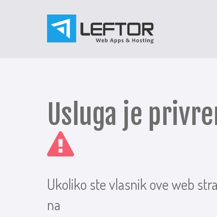
Usluga je priv
Ukoliko ste vlasnik ove web str
na