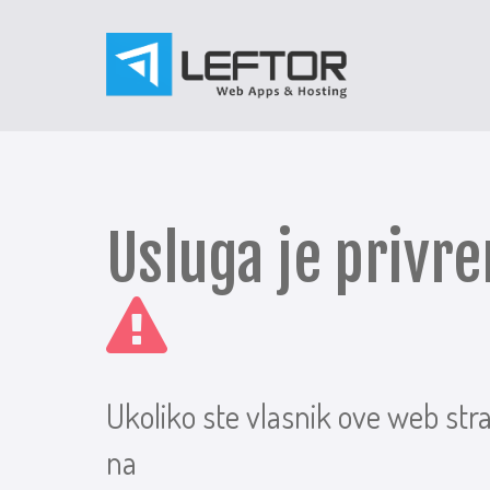
Usluga je priv
Ukoliko ste vlasnik ove web str
na