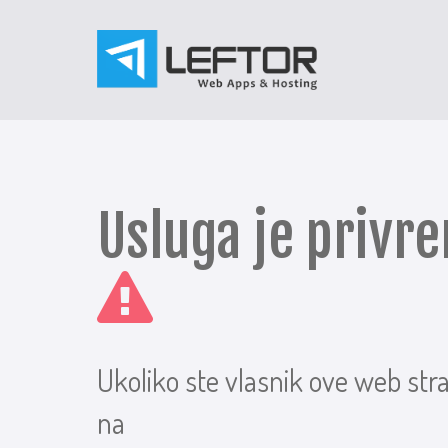
Usluga je priv
Ukoliko ste vlasnik ove web str
na