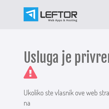
Usluga je priv
Ukoliko ste vlasnik ove web str
na