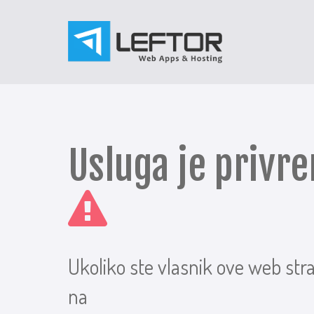
Usluga je priv
Ukoliko ste vlasnik ove web str
na