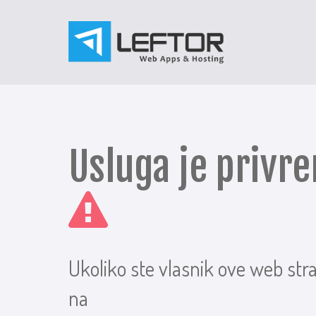
Usluga je priv
Ukoliko ste vlasnik ove web str
na