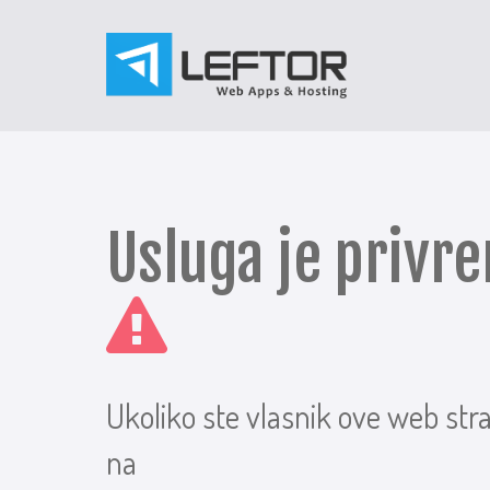
Usluga je priv
Ukoliko ste vlasnik ove web str
na