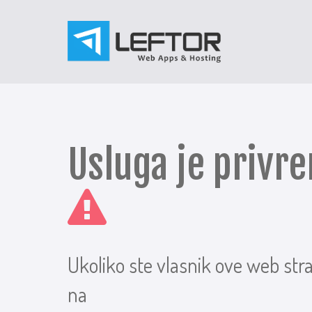
Usluga je priv
Ukoliko ste vlasnik ove web str
na