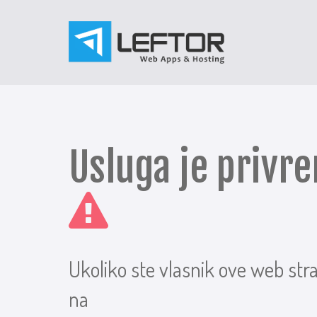
Usluga je priv
Ukoliko ste vlasnik ove web str
na