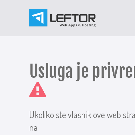
Usluga je priv
Ukoliko ste vlasnik ove web str
na