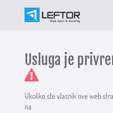
Usluga je priv
Ukoliko ste vlasnik ove web str
na