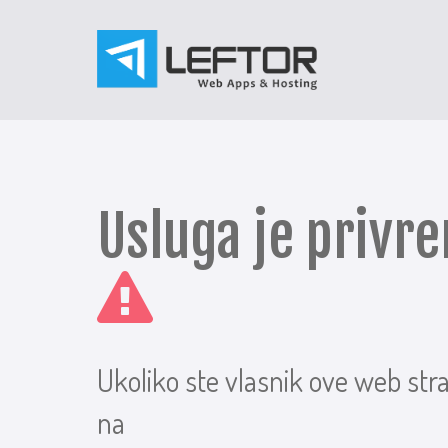
Usluga je priv
Ukoliko ste vlasnik ove web str
na