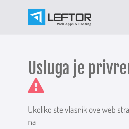
Usluga je priv
Ukoliko ste vlasnik ove web str
na