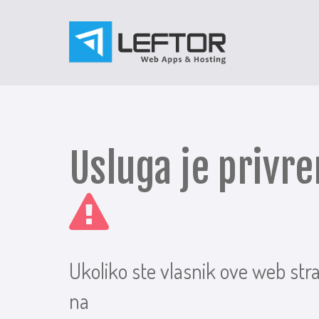
Usluga je priv
Ukoliko ste vlasnik ove web str
na